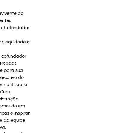
vivente do
rentes
o. Cofundador
r, equidade e
é cofundador
mercados
te para sua
xecutivo do
or no B Lab, a
 Corp.
istração
prometido em
icas e inspirar
te da equipe
va,