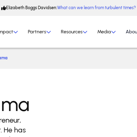
Elizabeth Boggs Davidsen:
What can we learn from turbulent times?
mpact
Partners
Resources
Media
Abou
yama
ama
reneur,
. He has