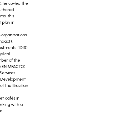
2, he co-led the
authored
ms, this
 play in
-organizations
mpact),
stments (IDIS),
elical
mber of the
y (ENIMPACTO)
Services
c Development
of the Brazilian
et cafés in
rking with a
e.