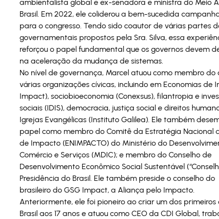
ambientalista global e ex-senadora e ministra do Meio 
Brasil. Em 2022, ele coliderou a bem-sucedida campanha 
para o congresso. Tendo sido coautor de várias partes 
governamentais propostos pela Sra. Silva, essa experiê
reforçou o papel fundamental que os governos devem 
na aceleração da mudança de sistemas.
No nível de governança, Marcel atuou como membro do 
várias organizações cívicas, incluindo em Economias de
Impact), sociobioeconomia (Conexsus), filantropia e inve
sociais (IDIS), democracia, justiça social e direitos huma
Igrejas Evangélicas (Instituto Galilea). Ele também de
papel como membro do Comitê da Estratégia Nacional 
de Impacto (ENIMPACTO) do Ministério do Desenvolviment
Comércio e Serviços (MDIC); e membro do Conselho de
Desenvolvimento Econômico Social Sustentável (“Consel
Presidência do Brasil. Ele também preside o conselho do 
brasileiro do GSG Impact, a Aliança pelo Impacto.
Anteriormente, ele foi pioneiro ao criar um dos primeiros
Brasil aos 17 anos e atuou como CEO da CDI Global, tr