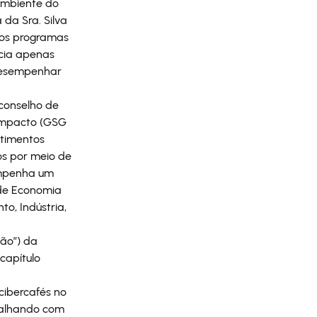
Ambiente do
da Sra. Silva
dos programas
ncia apenas
desempenhar
conselho de
 Impacto (GSG
stimentos
nos por meio de
sempenha um
de Economia
o, Indústria,
hão”) da
capítulo
 cibercafés no
abalhando com