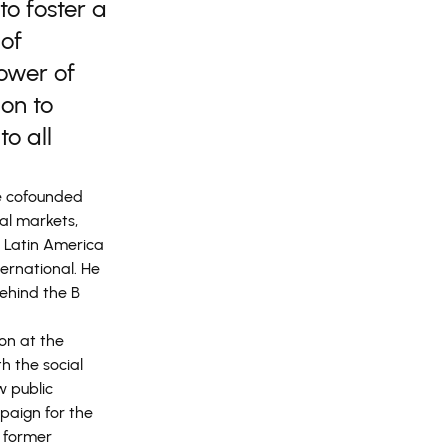
to foster a
of
ower of
on to
o all
e cofounded
bal markets,
n Latin America
ernational. He
behind the B
on at the
h the social
w public
mpaign for the
d former