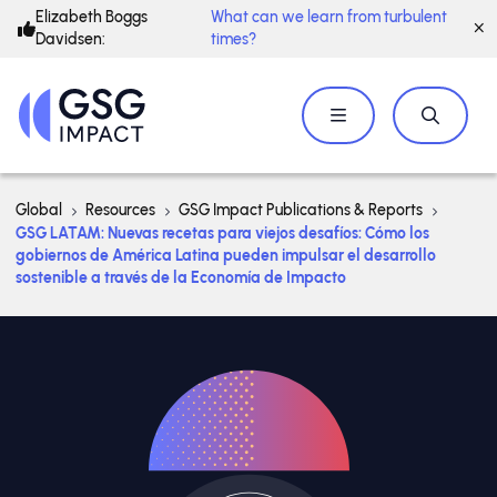
Elizabeth Boggs
What can we learn from turbulent
Davidsen:
times?
Global
Resources
GSG Impact Publications & Reports
GSG LATAM: Nuevas recetas para viejos desafíos: Cómo los
gobiernos de América Latina pueden impulsar el desarrollo
sostenible a través de la Economía de Impacto